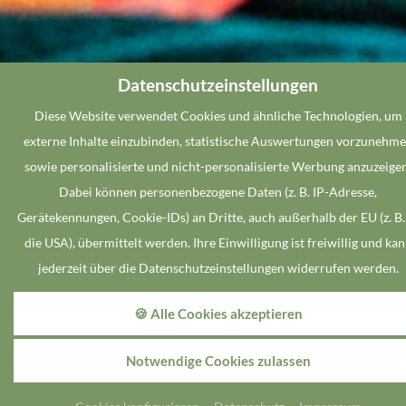
Datenschutzeinstellungen
Diese Website verwendet Cookies und ähnliche Technologien, um
externe Inhalte einzubinden, statistische Auswertungen vorzunehm
2 Übernachtungen
sowie personalisierte und nicht-personalisierte Werbung anzuzeigen
inkl. Tageseintritt in der Saunainsel
Dabei können personenbezogene Daten (z. B. IP-Adresse,
Gerätekennungen, Cookie-IDs) an Dritte, auch außerhalb der EU (z. B.
ZURÜCK
die USA), übermittelt werden. Ihre Einwilligung ist freiwillig und ka
jederzeit über die Datenschutzeinstellungen widerrufen werden.
BUCHEN
🍪 Alle Cookies akzeptieren
buchbar von/bis
01.01. - 22.12.2026
Notwendige Cookies zulassen
Gönnen Sie sich während Ihres Aufenthaltes einen völlig