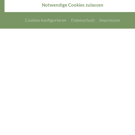
Notwendige Cookies zulassen
Cookies konfigurieren
Datenschutz
Impressum
Dülmen - Stadt der
Wildpferde
Entdecken Sie die Stadt!