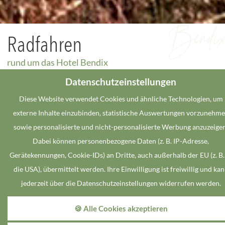
Radfahren
rund um das Hotel Bendix
Datenschutzeinstellungen
Radfahren im Münsterland ist reiner Genuss. Die rund 4.500
Kilometer Radwege sind zumeist eben und leicht zu fahren. Sie
Diese Website verwendet Cookies und ähnliche Technologien, um
führen durch naturbelassene Landschaften zu romantischen
externe Inhalte einzubinden, statistische Auswertungen vorzunehm
Burgen und malerischen Ortskernen.
sowie personalisierte und nicht-personalisierte Werbung anzuzeigen
Dabei können personenbezogene Daten (z. B. IP-Adresse,
Attraktive Themenrouten wie die „ 100 Schlösser Route“ oder
Gerätekennungen, Cookie-IDs) an Dritte, auch außerhalb der EU (z. B.
die „Hohe Mark Route“ bieten neben kombinierbaren
die USA), übermittelt werden. Ihre Einwilligung ist freiwillig und ka
Rundwegen auch wunderschöne Teilstrecken.
jederzeit über die Datenschutzeinstellungen widerrufen werden.
🍪 Alle Cookies akzeptieren