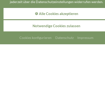
jederzeit über die Datenschutzeinstellungen widerrufen werden.
Veranstaltungen
🍪 Alle Cookies akzeptieren
im Hotel Bendix
Notwendige Cookies zulassen
Unser Veranstaltungsraum mit 90qm und indirektem Tageslicht
Cookies konfigurieren
Datenschutz
Impressum
steht für Veranstaltungen, Tagungen, Seminare und Feierlichkeiten
bereit. Sprechen Sie uns an.