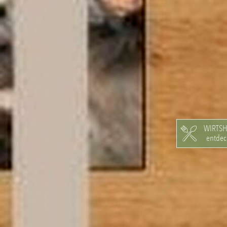
WIRTS
entdec