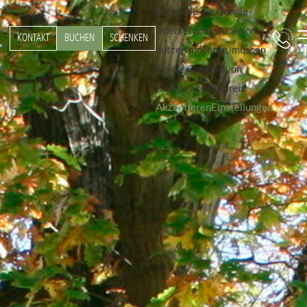
Wenn Sie die Google-
Übersetzungsfunktion
KONTAKT
BUCHEN
SCHENKEN
nutzen möchten, müssen
Sie die Cookies von
Google akzeptieren!
Akzeptieren
Einstellungen