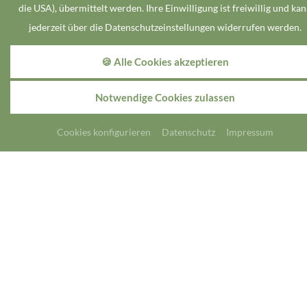
die USA), übermittelt werden. Ihre Einwilligung ist freiwillig und ka
Hotel Bendix
jederzeit über die Datenschutzeinstellungen widerrufen werden.
🍪 Alle Cookies akzeptieren
Unser Hotel mit 43 Zimmer und Appartements!
Direkt angeschlossen an das Restaurant.
Notwendige Cookies zulassen
Hier geht es direkt zum Hotel.
Cookies konfigurieren
Datenschutz
Impressum